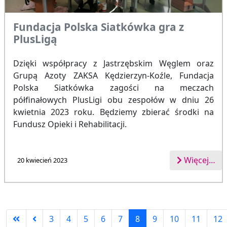
Fundacja Polska Siatkówka gra z
PlusLigą
Dzięki współpracy z Jastrzębskim Węglem oraz
Grupą Azoty ZAKSA Kędzierzyn-Koźle, Fundacja
Polska Siatkówka zagości na meczach
półfinałowych PlusLigi obu zespołów w dniu 26
kwietnia 2023 roku. Będziemy zbierać środki na
Fundusz Opieki i Rehabilitacji.
Więcej…
20 kwiecień 2023
3
4
5
6
7
8
9
10
11
12
Strona 8 z 13