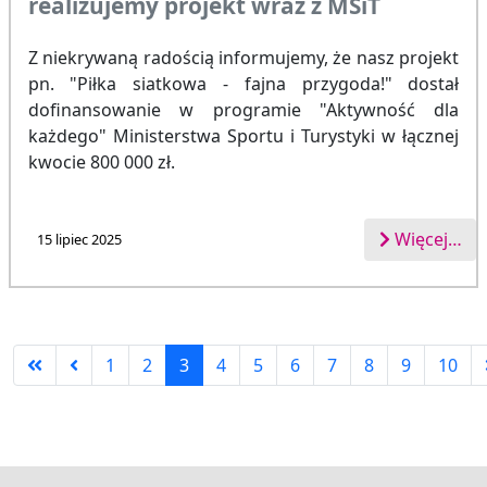
realizujemy projekt wraz z MSiT
Z niekrywaną radością informujemy, że nasz projekt
pn. "Piłka siatkowa - fajna przygoda!" dostał
dofinansowanie w programie "Aktywność dla
każdego" Ministerstwa Sportu i Turystyki w łącznej
kwocie 800 000 zł.
Więcej…
15 lipiec 2025
1
2
3
4
5
6
7
8
9
10
Strona 3 z 13