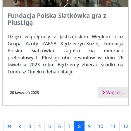
Fundacja Polska Siatkówka gra z
PlusLigą
Dzięki współpracy z Jastrzębskim Węglem oraz
Grupą Azoty ZAKSA Kędzierzyn-Koźle, Fundacja
Polska Siatkówka zagości na meczach
półfinałowych PlusLigi obu zespołów w dniu 26
kwietnia 2023 roku. Będziemy zbierać środki na
Fundusz Opieki i Rehabilitacji.
Więcej…
20 kwiecień 2023
3
4
5
6
7
8
9
10
11
12
Strona 8 z 13