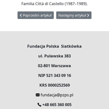
Familia Cittá di Castello (1987–1989).
Poprzedni artykuł: Siatkówka łączy pokolenia w Bydgos
Następny artykuł: Jan Such: Pr
Poprzedni artykuł
Następny artykuł
Fundacja Polska Siatkówka
ul. Puławska 383
02-801 Warszawa
NIP 521 343 09 16
KRS 0000252569
fundacja@pzps.pl
+48 665 360 005