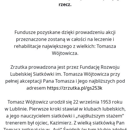
rzecz.
Fundusze pozyskane dzięki prowadzeniu akcji
przeznaczone zostaną w całości na leczenie i
rehabilitacje największego z wielkich: Tomasza
Wójtowicza.
Zrzutka prowadzona jest przez Fundację Rozwoju
Lubelskiej Siatkówki im. Tomasza Wójtowicza przy
pełnej akceptacji Pana Tomasza i Jego najbliższych pod
adresem
https://zrzutka.pl/gs253k
Tomasz Wójtowicz urodził się 22 września 1953 roku
w Lublinie. Pierwsze kroki stawiał w klubach lubelskich,
a jego nauczycielem siatkówki i „najdłuższym stażem”
trenerem był ojciec, Kazimierz. Z wielką siatkówką Pan
Tomasz zetknął się w „Avii” Świdnik (w tym klubie zdobył