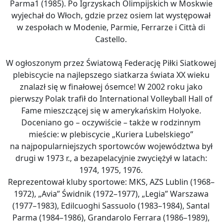
Parma1 (1985). Po Igrzyskach Olimpijskich w Moskwie
wyjechał do Włoch, gdzie przez osiem lat występował
w zespołach w Modenie, Parmie, Ferrarze i Città di
Castello.
W ogłoszonym przez Światową Federację Piłki Siatkowej
plebiscycie na najlepszego siatkarza świata XX wieku
znalazł się w finałowej ósemce! W 2002 roku jako
pierwszy Polak trafił do International Volleyball Hall of
Fame mieszczącej się w amerykańskim Holyoke.
Doceniano go – oczywiście – także w rodzinnym
mieście: w plebiscycie „Kuriera Lubelskiego”
na najpopularniejszych sportowców województwa był
drugi w 1973 r., a bezapelacyjnie zwyciężył w latach:
1974, 1975, 1976.
Reprezentował kluby sportowe: MKS, AZS Lublin (1968–
1972), „Avia” Świdnik (1972–1977), „Legia” Warszawa
(1977–1983), Edilcuoghi Sassuolo (1983–1984), Santal
Parma (1984–1986), Grandarolo Ferrara (1986–1989),