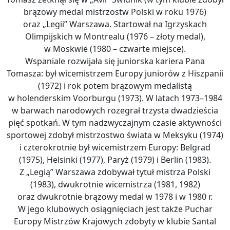
brązowy medal mistrzostw Polski w roku 1976)
oraz „Legii” Warszawa. Startował na Igrzyskach
Olimpijskich w Montrealu (1976 – złoty medal),
w Moskwie (1980 – czwarte miejsce).
Wspaniale rozwijała się juniorska kariera Pana
Tomasza: był wicemistrzem Europy juniorów z Hiszpanii
(1972) i rok potem brązowym medalistą
w holenderskim Voorburgu (1973). W latach 1973–1984
w barwach narodowych rozegrał trzysta dwadzieścia
pięć spotkań. W tym nadzwyczajnym czasie aktywności
sportowej zdobył mistrzostwo świata w Meksyku (1974)
i czterokrotnie był wicemistrzem Europy: Belgrad
(1975), Helsinki (1977), Paryż (1979) i Berlin (1983).
Z „Legią” Warszawa zdobywał tytuł mistrza Polski
(1983), dwukrotnie wicemistrza (1981, 1982)
oraz dwukrotnie brązowy medal w 1978 i w 1980 r.
W jego klubowych osiągnięciach jest także Puchar
Europy Mistrzów Krajowych zdobyty w klubie Santal