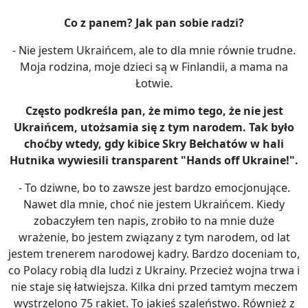
Co z panem? Jak pan sobie radzi?
- Nie jestem Ukraińcem, ale to dla mnie równie trudne.
Moja rodzina, moje dzieci są w Finlandii, a mama na
Łotwie.
Często podkreśla pan, że mimo tego, że nie jest
Ukraińcem, utożsamia się z tym narodem. Tak było
choćby wtedy, gdy kibice Skry Bełchat
ów w hali
Hutnika wywiesili transparent "Hands off Ukraine!".
- To dziwne, bo to zawsze jest bardzo emocjonujące.
Nawet dla mnie, choć nie jestem Ukraińcem. Kiedy
zobaczyłem ten napis, zrobiło to na mnie duże
wrażenie, bo jestem związany z tym narodem, od lat
jestem trenerem narodowej kadry. Bardzo doceniam to,
co Polacy robią dla ludzi z Ukrainy. Przecież wojna trwa i
nie staje się łatwiejsza. Kilka dni przed tamtym meczem
wystrzelono 75 rakiet. To jakieś szaleństwo. Również z