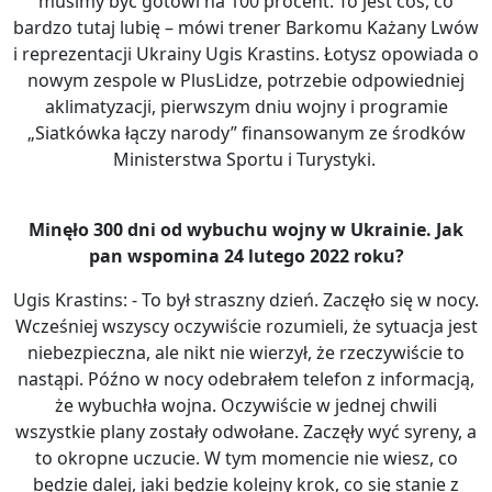
musimy być gotowi na 100 procent. To jest coś, co
bardzo tutaj lubię – mówi trener Barkomu Każany Lwów
i reprezentacji Ukrainy Ugis Krastins. Łotysz opowiada o
nowym zespole w PlusLidze, potrzebie odpowiedniej
aklimatyzacji, pierwszym dniu wojny i programie
„Siatkówka łączy narody” finansowanym ze środków
Ministerstwa Sportu i Turystyki.
Minęło 300 dni od wybuchu wojny w Ukrainie. Jak
pan wspomina 24 lutego 2022 roku?
Ugis Krastins: - To był straszny dzień. Zaczęło się w nocy.
Wcześniej wszyscy oczywiście rozumieli, że sytuacja jest
niebezpieczna, ale nikt nie wierzył, że rzeczywiście to
nastąpi. Późno w nocy odebrałem telefon z informacją,
że wybuchła wojna. Oczywiście w jednej chwili
wszystkie plany zostały odwołane. Zaczęły wyć syreny, a
to okropne uczucie. W tym momencie nie wiesz, co
będzie dalej, jaki będzie kolejny krok, co się stanie z