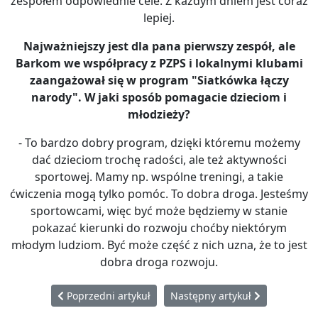
zespołem odpowiednie cele. Z każdym dniem jest coraz
lepiej.
Najważniejszy jest dla pana pierwszy zesp
ół, ale
Barkom we współpracy z PZPS i lokalnymi klubami
zaangażował się w program "Siatkówka łączy
narody". W jaki sposób pomagacie dzieciom i
młodzieży?
- To bardzo dobry program, dzięki któremu możemy
dać dzieciom trochę radości, ale też aktywności
sportowej. Mamy np. wspólne treningi, a takie
ćwiczenia mogą tylko pomóc. To dobra droga. Jesteśmy
sportowcami, więc być może będziemy w stanie
pokazać kierunki do rozwoju choćby niektórym
młodym ludziom. Być może część z nich uzna, że to jest
dobra droga rozwoju.
Poprzedni artykuł: Psycholog: W pracy z silnym stresem
Następny artykuł: Jurij Semen
Poprzedni artykuł
Następny artykuł