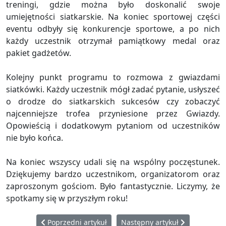
treningi, gdzie można było doskonalić swoje
umiejętności siatkarskie. Na koniec sportowej części
eventu odbyły się konkurencje sportowe, a po nich
każdy uczestnik otrzymał pamiątkowy medal oraz
pakiet gadżetów.
Kolejny punkt programu to rozmowa z gwiazdami
siatkówki. Każdy uczestnik mógł zadać pytanie, usłyszeć
o drodze do siatkarskich sukcesów czy zobaczyć
najcenniejsze trofea przyniesione przez Gwiazdy.
Opowieścią i dodatkowym pytaniom od uczestników
nie było końca.
Na koniec wszyscy udali się na wspólny poczęstunek.
Dziękujemy bardzo uczestnikom, organizatorom oraz
zaproszonym gościom. Było fantastycznie. Liczymy, że
spotkamy się w przyszłym roku!
Poprzedni artykuł: Pierwszy amatorski turniej dla młod
Następny artykuł: Siatkówka łą
Poprzedni artykuł
Następny artykuł