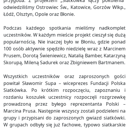
przygoda. Z projektem „Siatkówka łączy pokolenia”
odwiedziliśmy Ostrowiec Św., Katowice, Gorzów Wlkp.,
Łódź, Olsztyn, Opole oraz Błonie.
Podczas każdego spotkania mieliśmy nadkomplet
uczestników. W każdym mieście projekt cieszył się dużą
popularnością. Nie inaczej było w Błoniu, gdzie ponad
100 osób aktywnie spędziło niedzielę wraz z Marcinem
Prusem, Dorotą Świeniewicz, Natalią Bamber, Katarzyną
Skorupą, Mileną Sadurek oraz Zbigniewem Bartmanem.
Wszystkich uczestników oraz zaproszonych gości
powitał Sławomir Supa – wiceprezes Fundacji Polska
Siatkówka. Po krótkim rozpoczęciu, zapoznaniu i
rozdaniu koszulek uczestnicy rozpoczęli rozgrzewkę
prowadzoną przez byłego reprezentanta Polski –
Marcina Prusa. Następnie wszyscy zostali podzieleni na
grupy i przypisani do zaproszonych gwiazd siatkówki.
W grupach odbyły się już fachowe, typowo siatkarskie