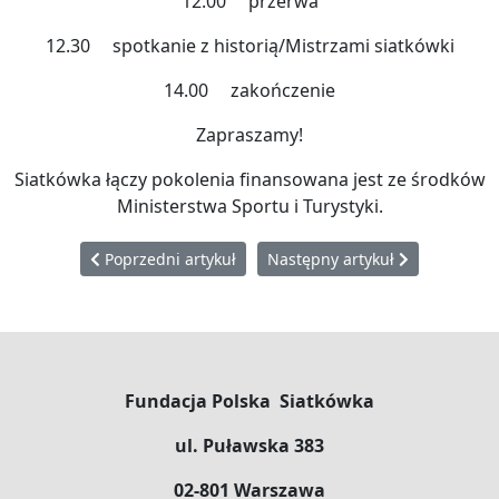
12.00 przerwa
12.30 spotkanie z historią/Mistrzami siatkówki
14.00 zakończenie
Zapraszamy!
Siatkówka łączy pokolenia finansowana jest ze środków
Ministerstwa Sportu i Turystyki.
Poprzedni artykuł: Krzeszowice - dziękujemy!
Następny artykuł: Startujemy z
Poprzedni artykuł
Następny artykuł
Fundacja Polska Siatkówka
ul. Puławska 383
02-801 Warszawa