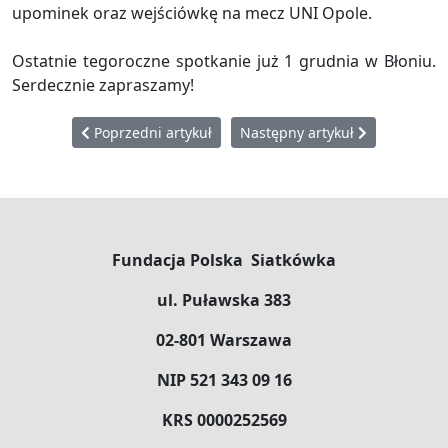
upominek oraz wejściówkę na mecz UNI Opole.
Ostatnie tegoroczne spotkanie już 1 grudnia w Błoniu.
Serdecznie zapraszamy!
Poprzedni artykuł: Siatkówka łączy pokolenia w Błoniu 
Następny artykuł: Siatkówka łą
Poprzedni artykuł
Następny artykuł
Fundacja Polska Siatkówka
ul. Puławska 383
02-801 Warszawa
NIP 521 343 09 16
KRS 0000252569