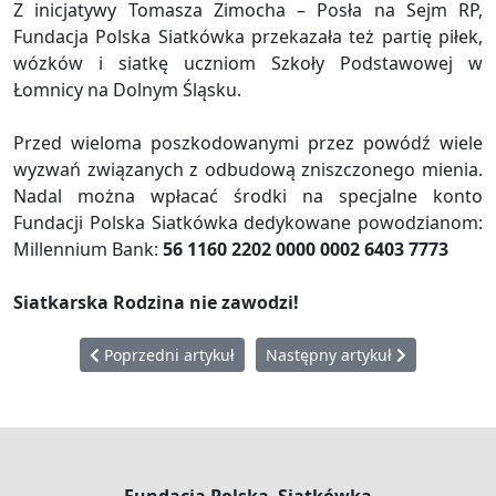
Z inicjatywy Tomasza Zimocha – Posła na Sejm RP,
Fundacja Polska Siatkówka przekazała też partię piłek,
wózków i siatkę uczniom Szkoły Podstawowej w
Łomnicy na Dolnym Śląsku.
Przed wieloma poszkodowanymi przez powódź wiele
wyzwań związanych z odbudową zniszczonego mienia.
Nadal można wpłacać środki na specjalne konto
Fundacji Polska Siatkówka dedykowane powodzianom:
Millennium Bank:
56 1160 2202 0000 0002 6403 7773
Siatkarska Rodzina nie zawodzi!
Poprzedni artykuł: Przekaż 1,5% podatku dochodowego
Następny artykuł: Amatorskie L
Poprzedni artykuł
Następny artykuł