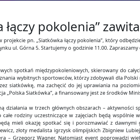
a łączy pokolenia” zawit
projekcie pn. „Siatkówka łączy pokolenia”, który odbędzie s
nku ul. Górna 5. Startujemy o godzinie 11.00. Zapraszamy 
kowych spotkań międzypokoleniowych, skierowany do całych 
znania wybitnych sportowców, którzy zdobywali dla Polsk
zez siatkówkę, ma zachęcić do jej uprawiania na poziomi
acja „Polska Siatkówka”, a finansowany jest ze środków Minis
 działania w trzech głównych obszarach – aktywności sp
o całe rodziny uczestniczące w zajęciach będą wspólnie
będą mieli okazję spotkać się i porozmawiać z dawnymi 
icz, złoty medalista igrzysk olimpijskich Zbigniew Lubiej
a – Grzegorz Wagner. Natomiast event poprowadzi wielo