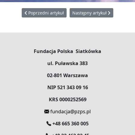
Poprzedni artykuł: Spotkanie Rodziny Siatkarskiej 2023
Następny artykuł: I Ty możesz 
Poprzedni artykuł
Następny artykuł
Fundacja Polska Siatkówka
ul. Puławska 383
02-801 Warszawa
NIP 521 343 09 16
KRS 0000252569
fundacja@pzps.pl
+48 665 360 005