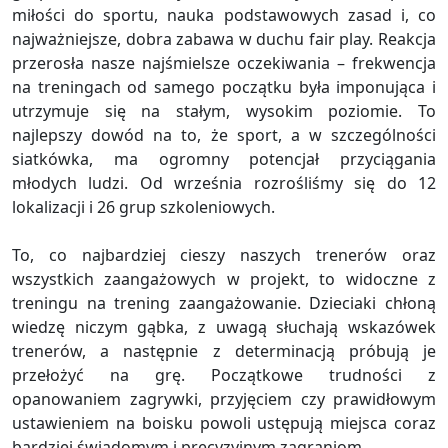
miłości do sportu, nauka podstawowych zasad i, co
najważniejsze, dobra zabawa w duchu fair play. Reakcja
przerosła nasze najśmielsze oczekiwania – frekwencja
na treningach od samego początku była imponująca i
utrzymuje się na stałym, wysokim poziomie. To
najlepszy dowód na to, że sport, a w szczególności
siatkówka, ma ogromny potencjał przyciągania
młodych ludzi. Od września rozrośliśmy się do 12
lokalizacji i 26 grup szkoleniowych.
To, co najbardziej cieszy naszych trenerów oraz
wszystkich zaangażowych w projekt, to widoczne z
treningu na trening zaangażowanie. Dzieciaki chłoną
wiedzę niczym gąbka, z uwagą słuchają wskazówek
trenerów, a następnie z determinacją próbują je
przełożyć na grę. Początkowe trudności z
opanowaniem zagrywki, przyjęciem czy prawidłowym
ustawieniem na boisku powoli ustępują miejsca coraz
bardziej świadomym i precyzyjnym zagraniom.