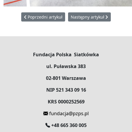
Poprzedni artykuł: Oficjalne zakończenie projektu „Pił
Następny artykuł: W Belsku zak
Poprzedni artykuł
Następny artykuł
Fundacja Polska Siatkówka
ul. Puławska 383
02-801 Warszawa
NIP 521 343 09 16
KRS 0000252569
fundacja@pzps.pl
+48 665 360 005