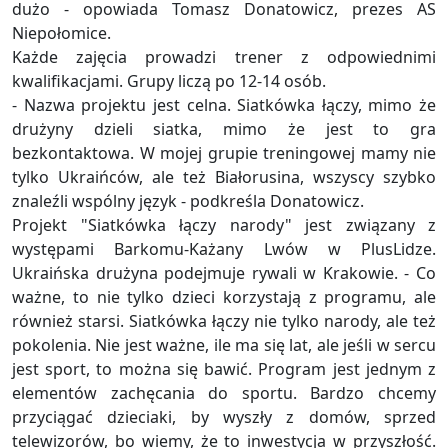
dużo - opowiada Tomasz Donatowicz, prezes AS
Niepołomice.
Każde zajęcia prowadzi trener z odpowiednimi
kwalifikacjami. Grupy liczą po 12-14 osób.
- Nazwa projektu jest celna. Siatkówka łączy, mimo że
drużyny dzieli siatka, mimo że jest to gra
bezkontaktowa. W mojej grupie treningowej mamy nie
tylko Ukraińców, ale też Białorusina, wszyscy szybko
znaleźli wspólny język - podkreśla Donatowicz.
Projekt "Siatkówka łączy narody" jest związany z
występami Barkomu-Każany Lwów w PlusLidze.
Ukraińska drużyna podejmuje rywali w Krakowie. - Co
ważne, to nie tylko dzieci korzystają z programu, ale
również starsi. Siatkówka łączy nie tylko narody, ale też
pokolenia. Nie jest ważne, ile ma się lat, ale jeśli w sercu
jest sport, to można się bawić. Program jest jednym z
elementów zachęcania do sportu. Bardzo chcemy
przyciągać dzieciaki, by wyszły z domów, sprzed
telewizorów, bo wiemy, że to inwestycja w przyszłość.