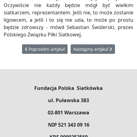
Oczywiście nie każdy będzie mógł być wielkim
siatkarzem, reprezentantem. Jeśli nie, to może zostanie
ligowcem, a jeśli i to się nie uda, to może po prostu
będzie zdrowszy - mówił Sebastian Świderski, prezes
Polskiego Związku Piłki Siatkowej.
Poprzedni artykuł: Siatkówka po raz kolejny połączyła 
Następny artykuł: Kraków tęsk
Poprzedni artykuł
Następny artykuł
Fundacja Polska Siatkówka
ul. Puławska 383
02-801 Warszawa
NIP 521 343 09 16