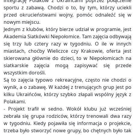
integrację Polaków z Ukraińcami poprzez połączenie
sportu z zabawą. Chodzi o to, by tym, którzy uciekli
przed okrucieństwami wojny, pomóc odnaleźć się w
nowym miejscu.
Jednym z klubów, który bierze udział w programie, jest
Akademia Siatkówki Niepołomice. Tam zajęcia odbywają
się trzy lub cztery razy w tygodniu. O ile w innych
miastach, choćby Wieliczce czy Krakowie, oferta jest
skierowana głównie do dzieci, to w Niepołomicach na
siatkarskie zajęcia mogą zapisywać się przede
wszystkim dorośli.
Są to zajęcia typowo rekreacyjne, często nie chodzi o
wynik, a o zabawę. W każdej z trenujących grup jest po
kilku Ukraińców, którzy szybko złapali wspólny język z
Polakami.
- Projekt trafił w sedno. Wokół klubu już wcześniej
zebrała się grupa rodziców, którzy trenowali dwa razy
w tygodniu. Kiedy pojawiła się informacja o projekcie,
trzeba było stworzyć nowe grupy, bo chętnych było tak