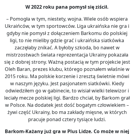
W 2022 roku pana pomysł się ziścił.
– Pomogła w tym, niestety, wojna. Wiele osób wspiera
Ukraińców, w tym sportowców. Liga ukraińska nie gra i
gdyby nie pomysł z dołączeniem Barkomu do polskiej
ligi, to nie mieliby gdzie grać i ukraińska siatkówka
zaczęłaby znikać. A byłoby szkoda, bo nawet w
mistrzostwach świata reprezentacja Ukrainy pokazała
się z dobrej strony. Ważną postacią w tym projekcie jest
Oleh Baran, prezes klubu, którego poznałem właśnie w
2015 roku. Ma polskie korzenie i zresztą świetnie mówi
w naszym języku. Jest pasjonatem siatkówki. Kiedy
odwiedziłem go w gabinecie, to wisiał wielki telewizor i
leciały mecze polskiej ligi. Bardzo chciał, by Barkom grał
w Polsce. Na dodatek jest dość bogatym człowiekiem –
żywi część Ukrainy, bo ma zakłady mięsne, w których
pracuje ponad cztery tysiące ludzi.
Barkom-Każany już gra w Plus Lidze. Co może w niej