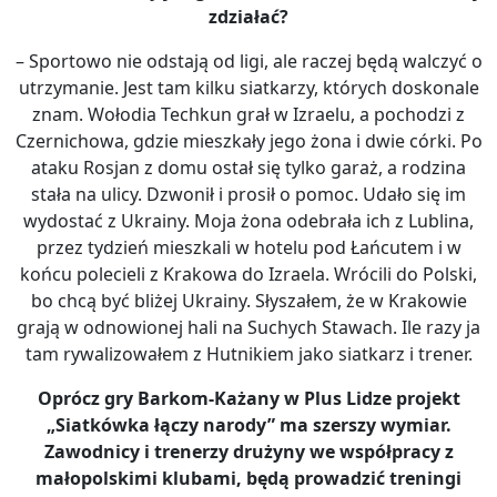
zdziałać?
– Sportowo nie odstają od ligi, ale raczej będą walczyć o
utrzymanie. Jest tam kilku siatkarzy, których doskonale
znam. Wołodia Techkun grał w Izraelu, a pochodzi z
Czernichowa, gdzie mieszkały jego żona i dwie córki. Po
ataku Rosjan z domu ostał się tylko garaż, a rodzina
stała na ulicy. Dzwonił i prosił o pomoc. Udało się im
wydostać z Ukrainy. Moja żona odebrała ich z Lublina,
przez tydzień mieszkali w hotelu pod Łańcutem i w
końcu polecieli z Krakowa do Izraela. Wrócili do Polski,
bo chcą być bliżej Ukrainy. Słyszałem, że w Krakowie
grają w odnowionej hali na Suchych Stawach. Ile razy ja
tam rywalizowałem z Hutnikiem jako siatkarz i trener.
Oprócz gry Barkom-Każany w Plus Lidze projekt
„Siatkówka łączy narody” ma szerszy wymiar.
Zawodnicy i trenerzy drużyny we współpracy z
małopolskimi klubami, będą prowadzić treningi