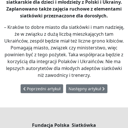
siatkarskie dla dzieci i młodzieży z Polski i Ukrainy.
Zaplanowano także zajęcia ruchowe z elementami
siatkówki przeznaczone dla dorosłych.
– Kraków to dobre miasto dla siatkówki i mam nadzieję,
że w związku z dużą liczbą mieszkających tam
Ukraińców, zespół będzie miał też liczne grono kibiców.
Pomagają miasto, związek czy ministerstwo, więc
powinien być z tego pożytek. Taka współpraca będzie z
korzyścią dla integracji Polaków i Ukraińców. Nie ma
lepszych autorytetów dla młodych adeptów siatkówki
niż zawodnicy i trenerzy.
Poprzedni artykuł: Najważniejszy set Tomasza Wójtowi
Następny artykuł: Ukraińskie k
Poprzedni artykuł
Następny artykuł
Fundacja Polska Siatkówka