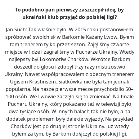
To podobno pan pierwszy zaszczepił ideę, by
ukraiński klub przyjąć do polskiej ligi?
Jan Such: Tak właśnie było. W 2015 roku postanowiłem
spróbować swoich sił w Barkomie Każany Lwów. Byłem
tam trenerem tylko przez sezon. Zajęliśmy czwarte
miejsce w lidze i zagraliśmy w Pucharze Ukrainy. Wtedy
najlepszy był Łokomotiw Charków. Wkrótce Barkom
doszedł do głosu i zdobył trzy razy mistrzostwo
Ukrainy. Nawet współpracowałem z obecnym trenerem
Ugisem Krastinsem. Siatkówka nie była tam jednak
popularna. Na nasze pierwsze mecze przychodziło 50–
100 osób. We Lwowie zaczęło się to zmieniać. Na finale
Pucharu Ukrainy, który pokazano też w telewizji było
dwa tysiące osób. W innych halach tak nie było, a na
dodatek problemem były dalekie wyjazdy. Na przykład
Charków jest po drugiej stronie Ukrainy. Już wtedy
byłem za tym, by Barkom dołączył do polskiej ligi.